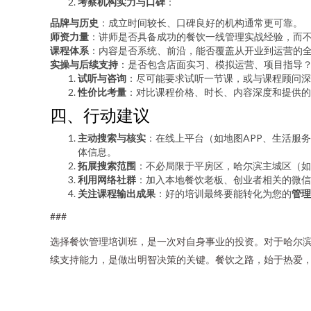
考察机构实力与口碑
：
品牌与历史
：成立时间较长、口碑良好的机构通常更可靠。
师资力量
：讲师是否具备成功的餐饮一线管理实战经验，而
课程体系
：内容是否系统、前沿，能否覆盖从开业到运营的
实操与后续支持
：是否包含店面实习、模拟运营、项目指导
试听与咨询
：尽可能要求试听一节课，或与课程顾问深
性价比考量
：对比课程价格、时长、内容深度和提供的
四、行动建议
主动搜索与核实
：在线上平台（如地图APP、生活服务
体信息。
拓展搜索范围
：不必局限于平房区，哈尔滨主城区（如
利用网络社群
：加入本地餐饮老板、创业者相关的微信
关注课程输出成果
：好的培训最终要能转化为您的
管理
###
选择餐饮管理培训班，是一次对自身事业的投资。对于哈尔
续支持能力，是做出明智决策的关键。餐饮之路，始于热爱