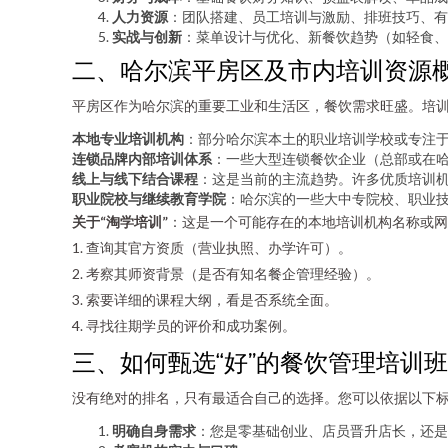
人力资源
：团队搭建、员工培训与激励、排班技巧、有
实战与创新
：菜单设计与优化、新餐饮趋势（如轻食、
二、哈尔滨平房区及市内培训资源
平房区作为哈尔滨的重要工业和生活区，餐饮需求旺盛。培
本地专业培训机构
：部分哈尔滨本土的职业培训学校或专注
连锁品牌内部培训体系
：一些大型连锁餐饮企业（总部或在
线上与线下结合课程
：这是当前的主流趋势。许多优质培训机
职业院校与继续教育学院
：哈尔滨的一些大中专院校、职业
关于“淘学培训”
：这是一个可能存在的本地培训机构名称或网
1. 查询其官方资质（营业执照、办学许可）。
2. 考察其师资背景（是否有知名餐企管理经验）。
3. 索要详细的课程大纲，看是否系统全面。
4. 寻找往期学员的评价和成功案例。
三、如何甄选“好”的餐饮管理培训
没有绝对的排名，只有最适合自己的选择。您可以依据以下
明确自身需求
：您是零基础创业、店员晋升店长，还是