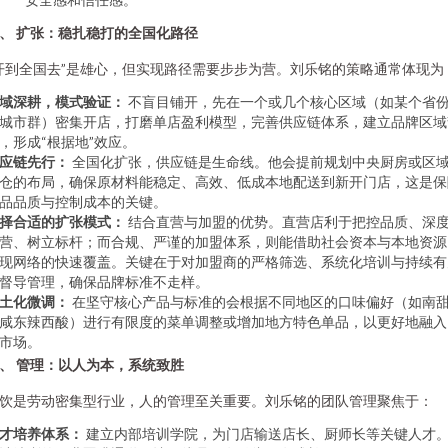
、 扩张：稳扎稳打的全国化路径
开到全国去”是雄心，但实现路径需要步步为营。刘乐铭的策略通常体现为
域深耕，模式验证：
不盲目铺开，先在一个或几个核心区域（如某个省
城市群）密集开店，打磨单店盈利模型，完善供应链体系，建立品牌区域
，形成“根据地”效应。
应链先行：
全国化扩张，供应链是生命线。他会提前规划中央厨房或区
仓的布局，确保原材料能稳定、高效、低成本地配送到新开门店，这是保
品品质与控制成本的关键。
择合适的扩张模式：
结合直营与加盟的优势。直营店利于把控品质、深
营、树立标杆；而合规、严谨的加盟体系，则能借助社会资本与本地资源
现网络的快速覆盖。关键在于对加盟商的严格筛选、系统化培训与持续有
督导管理，确保品牌标准不走样。
土化微调：
在坚守核心产品与标准的会根据不同地区的口味偏好（如南
咸东辣西酸）进行有限度的菜单调整或增加地方特色单品，以更好地融入
市场。
、 管理：以人为本，系统致胜
饮是劳动密集型行业，人的管理至关重要。刘乐铭的团队管理聚焦于：
才培养体系：
建立内部培训学院，为门店输送店长、厨师长等关键人才