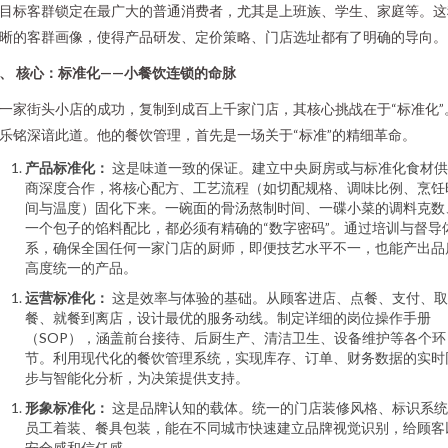
目标客群锁定在最广大的普通消费者，尤其是上班族、学生、家庭等。这
晰的客群画像，使得产品研发、定价策略、门店选址都有了明确的导向。
、 核心：标准化——小餐饮连锁的命脉
一家街头小店的成功，复制到成百上千家门店，其核心挑战在于“标准化”
乐铭深谙此道。他的餐饮管理，首先是一场关于“标准”的精细革命。
产品标准化：
这是味道一致的保证。建立中央厨房或与标准化食材供
商深度合作，将核心配方、工艺流程（如切配规格、调味比例、烹饪
间与温度）固化下来。一碗面的骨汤熬制时间、一碟小菜的调料克数
一个包子的馅料配比，都必须有精确的“数字密码”。通过培训与督导
系，确保全国任何一家门店的厨师，即便技艺水平不一，也能产出品
高度统一的产品。
运营标准化：
这是效率与体验的基础。从顾客进店、点餐、支付、取
餐、就餐到离店，设计最优的服务动线。制定详细的岗位操作手册
（SOP），涵盖前台接待、后厨生产、清洁卫生、设备维护等各个环
节。利用现代化的餐饮管理系统，实现库存、订单、财务数据的实时
步与智能化分析，为决策提供支持。
形象标准化：
这是品牌认知的载体。统一的门店装修风格、标识系统
员工着装、餐具包装，能在不同城市快速建立品牌视觉识别，给顾客
安全感和信任感。