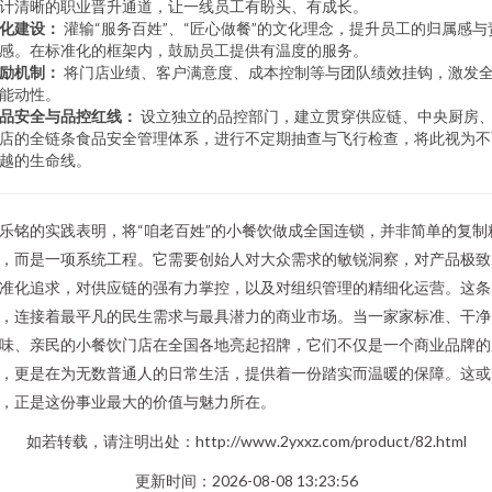
计清晰的职业晋升通道，让一线员工有盼头、有成长。
化建设：
灌输“服务百姓”、“匠心做餐”的文化理念，提升员工的归属感与
感。在标准化的框架内，鼓励员工提供有温度的服务。
励机制：
将门店业绩、客户满意度、成本控制等与团队绩效挂钩，激发
能动性。
品安全与品控红线：
设立独立的品控部门，建立贯穿供应链、中央厨房
店的全链条食品安全管理体系，进行不定期抽查与飞行检查，将此视为不
越的生命线。
乐铭的实践表明，将“咱老百姓”的小餐饮做成全国连锁，并非简单的复制
，而是一项系统工程。它需要创始人对大众需求的敏锐洞察，对产品极致
准化追求，对供应链的强有力掌控，以及对组织管理的精细化运营。这条
，连接着最平凡的民生需求与最具潜力的商业市场。当一家家标准、干净
味、亲民的小餐饮门店在全国各地亮起招牌，它们不仅是一个商业品牌的
，更是在为无数普通人的日常生活，提供着一份踏实而温暖的保障。这或
，正是这份事业最大的价值与魅力所在。
如若转载，请注明出处：http://www.2yxxz.com/product/82.html
更新时间：2026-08-08 13:23:56